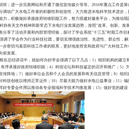
训班；进一步完善网站和开通了微信宣传媒介等等。2016年重点工作是
分调动广大水电工作者的积极性和创造性，大力推进水电科学技术进步，
能力，积极做好承接政府转移职能工作，努力搭建好服务平台，为推动我
协有关文件精神和新常态下水电行业发展趋势，按照"改革、创新、发展
表分享了活动开展和内部管理经验，探讨了学会系统"十三五"时期工作目
调了学会作为行业科技社团，要切实增强政治性、先进性、群众性，解
一步密切与基层科技工作者的联系，更好地发挥党和政府与广大科技工作
向前发展。
在总结讲话中，就如何办好学会强调了以下几点：1）组织机构的建立和
）有序承接好政府转移职能；4）科技论坛和科技鉴定的召开和推广；5）
宣传阵地；7）做好单位会员和个人会员的发展和有关信息管理；8）组织
好科技创收以维持正常运作；10）尽最大能力做好水电公益事业；11）
发挥好专委会作用以推动各专业领域科学技术均衡发展；13）做好党的建设