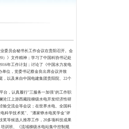
、专业委员会秘书长工作会议在贵阳召开。会
020）》文件精神；学习了中国科协书记处
2016年工作计划；讨论了《中国水力发电
办单位，党委书记蔡金良出席会议并致
庭，以及来自中国电建集团贵阳院、22个
平台，认真履行"三服务一加强"的工作职
、澜沧江上游西藏段梯级水电开发经济性研
经验交流会等会议；在世界水电、全国科
电科学技术奖"、"潘家铮水电奖学金"评
技奖等候选人推荐工作，20多项科技成果
》培训班、《流域梯级水电站集中控制规