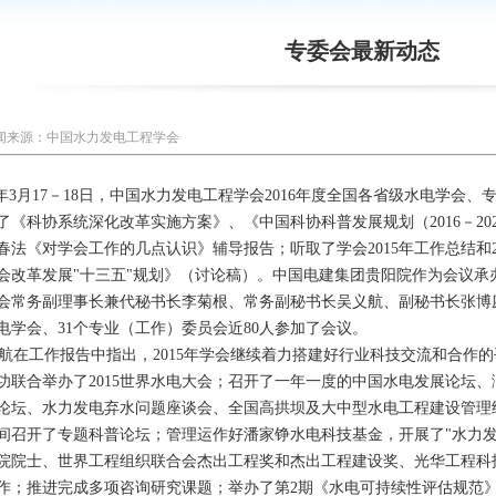
专委会最新动态
闻来源：中国水力发电工程学会
6年3月17－18日，中国水力发电工程学会2016年度全国各省级水电学会
了《科协系统深化改革实施方案》、《中国科协科普发展规划（2016－2
春法《对学会工作的几点认识》辅导报告；听取了学会2015年工作总结和
会改革发展"十三五"规划》（讨论稿）。中国电建集团贵阳院作为会议承
会常务副理事长兼代秘书长李菊根、常务副秘书长吴义航、副秘书长张博
电学会、31个专业（工作）委员会近80人参加了会议。
在工作报告中指出，2015年学会继续着力搭建好行业科技交流和合作的
功联合举办了2015世界水电大会；召开了一年一度的中国水电发展论坛
论坛、水力发电弃水问题座谈会、全国高拱坝及大中型水电工程建设管理
间召开了专题科普论坛；管理运作好潘家铮水电科技基金，开展了"水力发
院院士、世界工程组织联合会杰出工程奖和杰出工程建设奖、光华工程科
作；推进完成多项咨询研究课题；举办了第2期《水电可持续性评估规范