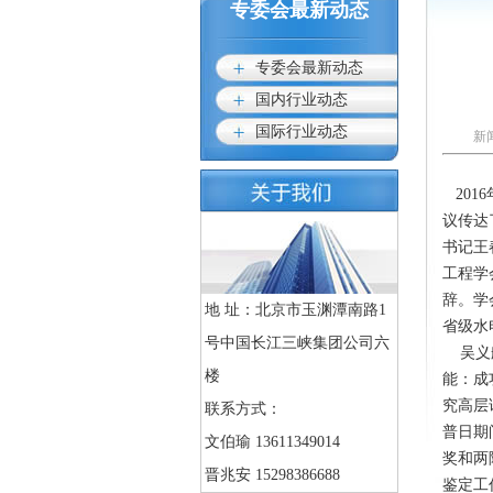
专委会最新动态
专委会最新动态
国内行业动态
国际行业动态
新
201
议传达
书记王
工程学
辞。学
地 址：北京市玉渊潭南路1
省级水
号中国长江三峡集团公司六
吴义航
楼
能：成
究高层
联系方式：
普日期
文伯瑜 13611349014
奖和两
晋兆安 15298386688
鉴定工