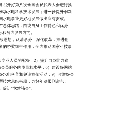
筹备召开好第八次全国会员代表大会进行换
推动水电科学技术发展；进一步提升创新
国水电事业更好地发展做出应有贡献。
"总体思路，围绕自身工作特色和优势，
标和努力发展方向。
放思想，认清形势，深化改革，推进创
者的桥梁纽带作用，全力推动国家科技事
专业人员的配备；2）提升自身能力建
为会员服务的质量和水平；6）建设好网站
好水电科普和舆论宣传活动；9）收缴好会
编撰技术总结书籍，办好年鉴报刊杂志；
，促进"党建强会"。