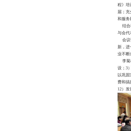
程》培
届；充
和服务
结合科
与会代
会议强
新，进
业不断
李菊根
设；3
以巩固
费和搞
12）